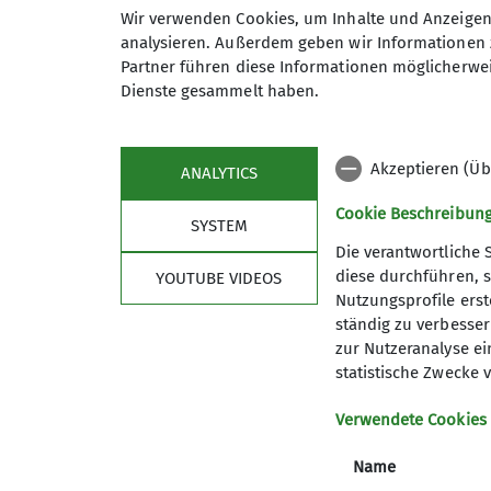
22.01.2026
Wir verwenden Cookies, um Inhalte und Anzeigen 
analysieren. Außerdem geben wir Informationen 
News Kletterhalle
Partner führen diese Informationen möglicherwei
Dienste gesammelt haben.
Wir freuen uns mit den frisch gebackenen
Bergsportfachverbandes, der zwischen 13. 
Akzeptieren (Üb
ANALYTICS
Cookie Beschreibun
SYSTEM
Die Kletterbetreuer-Ausbildung richtet sic
Die verantwortliche 
Spaß am Unterrichten
diese durchführen, s
YOUTUBE VIDEOS
von Anfänger*innen und Kletterneulingen h
Nutzungsprofile erste
Ausbildung den Einstieg in die
ständig zu verbessern
zur Nutzeranalyse ei
Trainer*in C Breitensportausbildungen im 
statistische Zwecke v
mit Menschen mit
Behinderungen dar.
Verwendete Cookies
Der Kletterbetreuer hat im Anschluss die 
indoor abzunehmen und
Name
die Betreuung von Kletterveranstaltungen 