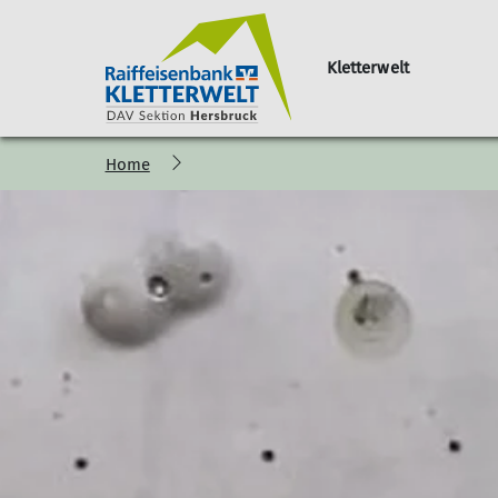
Kletterwelt
Home
Eintrittspreise
Kursangebot
Öffnungszeiten
Formulare
Klet
Hallennutzun
Monta
Klett
Klett
Klett
Work
Flexi
Krabb
Meet
Famil
Halle