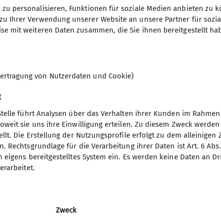
zu personalisieren, Funktionen für soziale Medien anbieten zu k
zu Ihrer Verwendung unserer Website an unsere Partner für sozi
se mit weiteren Daten zusammen, die Sie ihnen bereitgestellt ha
 Kletterbetreuer*innen über die erfolgreiche Teilnah
und 18.Januar in unserer Kletterhalle stattfand.
ertragung von Nutzerdaten und Cookie)
g
h an ehrenamtlich Engagierte, die
Stelle führt Analysen über das Verhalten ihrer Kunden im Rahmen
oweit sie uns ihre Einwilligung erteilen. Zu diesem Zweck werde
aben. Zusätzlich stellt die
llt. Die Erstellung der Nutzungsprofile erfolgt zu dem alleinigen 
. Rechtsgrundlage für die Verarbeitung ihrer Daten ist Art. 6 Abs. 
n eigens bereitgestelltes System ein. Es werden keine Daten an D
Sportklettern und für das Klettern
erarbeitet.
Fähigkeit den DAV-Kletterschein
Zweck
in der Halle, wie Schnupperklettern