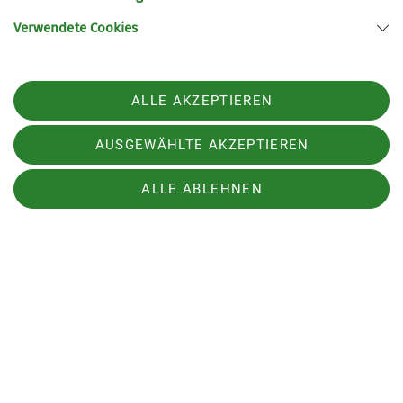
So.: 20:00 bis 19:00 Uhr
Verwendete Cookies
Wir freuen uns auf Euch!
Das Kletterhallen Team
ALLE AKZEPTIEREN
AUSGEWÄHLTE AKZEPTIEREN
Raiffeisenbank Kletterwelt
ALLE ABLEHNEN
DAV Hersbruck
JDAV Hersbruck
Kletterhalle I Sektion Hersbruck des Deutschen Alpenvereins e.V.
Hirtengasse 6
91217 Hersbruck