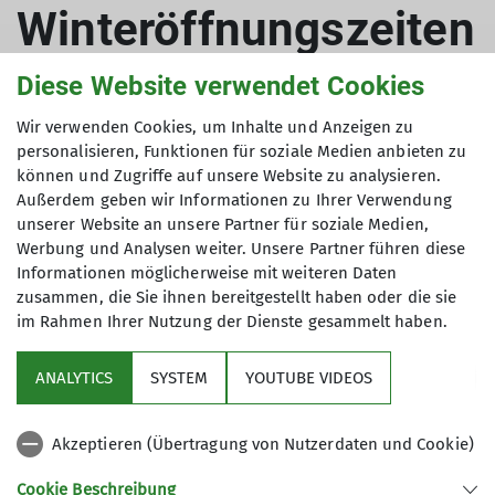
Winteröffnungszeiten
Diese Website verwendet Cookies
Wir verwenden Cookies, um Inhalte und Anzeigen zu
Ab Montag 22.09.2025 wieder
personalisieren, Funktionen für soziale Medien anbieten zu
Winteröffnungszeiten
können und Zugriffe auf unsere Website zu analysieren.
Außerdem geben wir Informationen zu Ihrer Verwendung
22.09.2025
unserer Website an unsere Partner für soziale Medien,
Werbung und Analysen weiter. Unsere Partner führen diese
News Kletterhalle
Informationen möglicherweise mit weiteren Daten
zusammen, die Sie ihnen bereitgestellt haben oder die sie
im Rahmen Ihrer Nutzung der Dienste gesammelt haben.
Das Wetter wird wieder ungemütlicher - die Halle
hat viele neue spannende Routen - höchste Zeit
ANALYTICS
SYSTEM
YOUTUBE VIDEOS
für unsere Winteröffnungszeiten:
Mo. - Do.: 17:00 bis 22:00 Uhr
Akzeptieren (Übertragung von Nutzerdaten und Cookie)
Fr.: geschlossen
Sa.: 14:00 bis 21:00 Uhr
Cookie Beschreibung