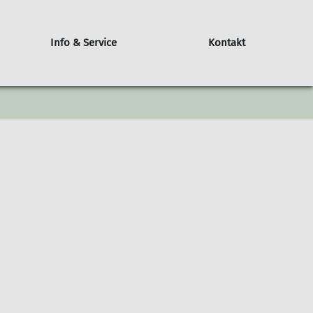
Info & Service
Kontakt
ür Minderjährige
Selbstsicherung beim Klettern
Kindergeburtstag