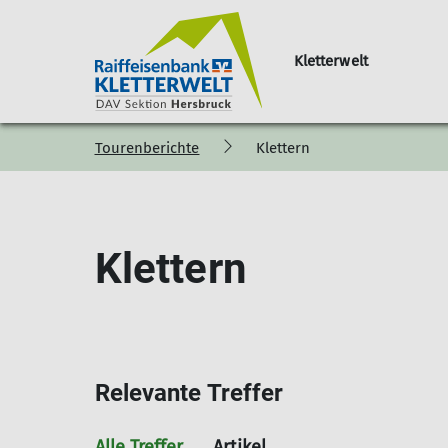
Kletterwelt
Tourenberichte
Klettern
Eintrittspreise
Kursangebot
Öffnungszeiten
Formulare
Klet
Hallennutzun
Monta
Klett
Klettern
Klett
Klett
Work
Flexi
Krabb
Meet
Relevante Treffer
Famil
Halle
Alle Treffer
Artikel